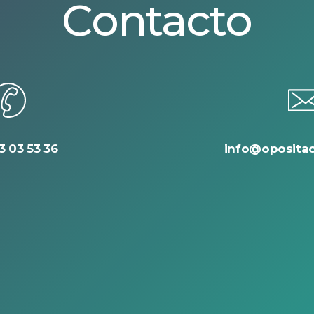
Contacto
3 03 53 36
info@oposita