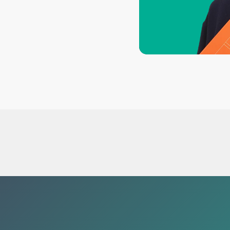
ones como
nformación
ntamiento de
 auxilio en la
strativos.
reas de
yuntamiento de
n bolsa:
En
 que se