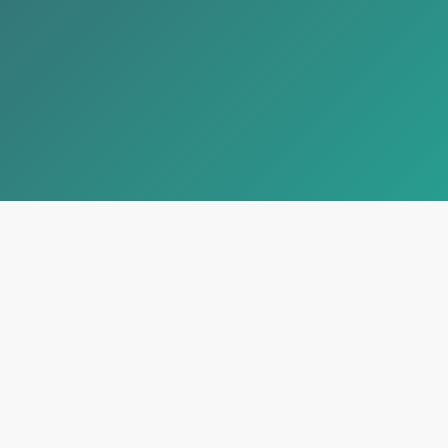
o
leido y acepto la
política de privacidad
.
oy interesado en recibir información comercial sobre preparación de oposiciones