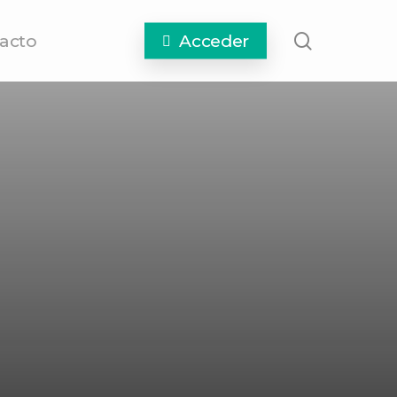
search
acto
Acceder