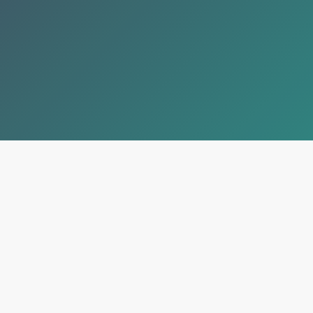
Teléfon
Email
He 
Est