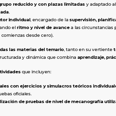
grupo reducido y con plazas limitadas
y adaptado al 
zada
.
utor individual
, encargado de la
supervisión, planif
tando el
ritmo y nivel de avance
a las circunstancias
si comienzas desde cero).
das las materias del temario
, tanto en su vertiente
t
ructurada y dinámica que combina
aprendizaje, prá
tividades
que incluyen:
ales con ejercicios y simulacros teóricos individual
ebas oficiales.
alización de pruebas de nivel de mecanografía utili