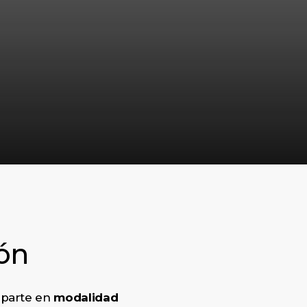
ión
mparte en
modalidad