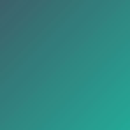
Nombre
Teléfono
Email
He leido y acepto la
política de
privacidad
.