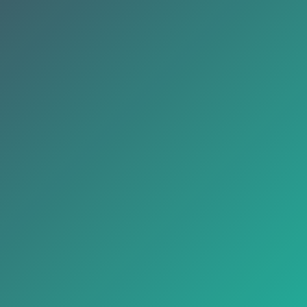
Nombre
Teléfono
Email
He leido y acepto la
política de
privacidad
.